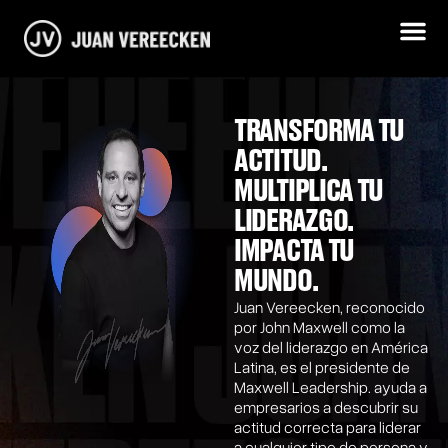
Ir
al
contenido
TRANSFORMA TU
ACTITUD.
MULTIPLICA TU
LIDERAZGO.
IMPACTA TU
MUNDO.
Juan Vereecken, reconocido
por John Maxwell como la
voz del liderazgo en América
Latina, es el presidente de
Maxwell Leadership. ayuda a
empresarios a descubrir su
actitud correcta para liderar
a cualquier tipo de persona y