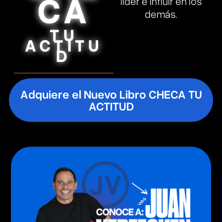
CA
líder e influir en los
demás.
TU
ACTITU
D
Adquiere el Nuevo Libro CHECA TU
ACTITUD